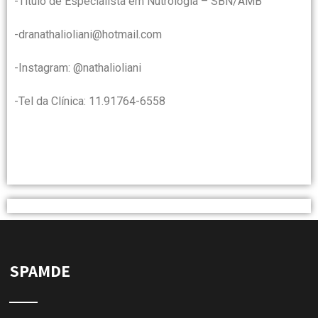
-Título de Especialista em Nutrologia – SBN/AMB
-dranathalioliani@hotmail.com
-Instagram: @nathalioliani
-Tel da Clínica: 11.91764-6558
SPAMDE